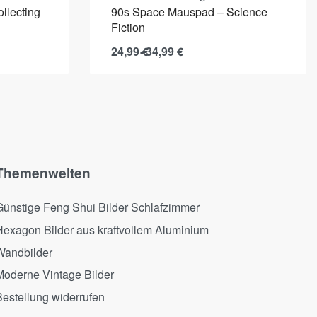
llecting
90s Space Mauspad – Science
Fiction
24,99
€
34,99
€
Themenwelten
Günstige Feng Shui Bilder Schlafzimmer
Hexagon Bilder aus kraftvollem Aluminium
Wandbilder
Moderne Vintage Bilder
estellung widerrufen