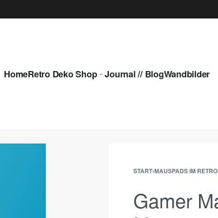
Home
Retro Deko Shop
Journal // Blog
Wandbilder
START
›
MAUSPADS IM RETRO 
Gamer Ma