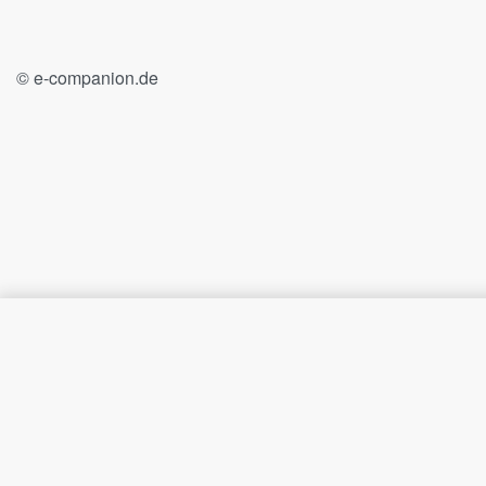
© e-companion.de
Gamer Mario Mauspad mit Mari