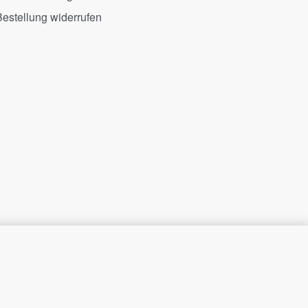
estellung widerrufen
SELECT OPTIONS
24,99
€
39,99
€