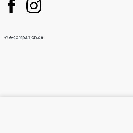
© e-companion.de
Altes Teehaus Werbeplakat