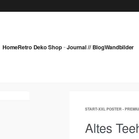
Home
Retro Deko Shop
Journal // Blog
Wandbilder
START
›
XXL POSTER - PREMI
Altes Tee