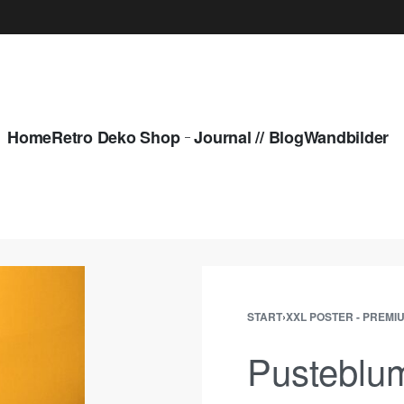
Home
Retro Deko Shop
Journal // Blog
Wandbilder
START
›
XXL POSTER - PREMI
Pusteblu