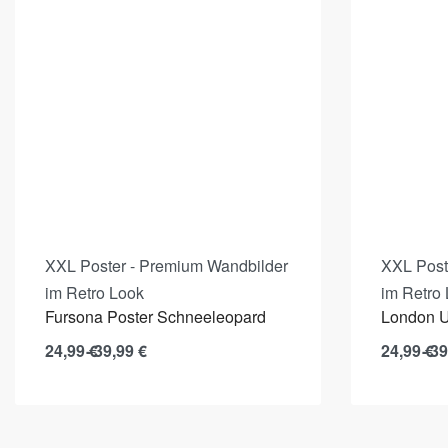
XXL Poster - Premium Wandbilder
XXL Post
im Retro Look
im Retro
Fursona Poster Schneeleopard
London U
24,99
€
39,99
€
24,99
€
39